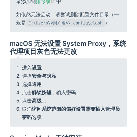
(opens new window)
录添加到
排除项
中
如依然无法启动，请尝试删除配置文件目录（一
般是
）
C:\Users\<用户名>\.config\clash
macOS 无法设置 System Proxy，系统
代理项目灰色无法更改
进入
设置
选择
安全与隐私
选择
通用
点击
解锁按钮
，输入密码
点击
高级...
取消
访问系统范围的偏好设置需要输入管理员
密码
选项