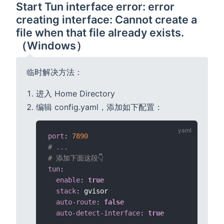
Start Tun interface error: error
creating interface: Cannot create a
file when that file already exists.
（Windows）
临时解决方法：
进入 Home Directory
编辑 config.yaml，添加如下配置：
port
:
7890
# ...
# 添加下面这段👇
tun
:
enable
:
true
stack
:
 gvisor

auto-route
:
false
auto-detect-interface
:
true