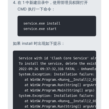
在 1 中新建目录中，使用管理员权限打开
CMD 执行一下命令：
service.exe install

如果 install 时出现如下提示：
Service with id 'Clash Core Service' already ex
To install the service, delete the existing on
2022-09-26 09:37:32,316 FATAL - Unhandled excep
System.Exception: Installation failure: Servic
   at WinSW.Program.<Run>g__Install|2_0(<>c__Di
   at WinSW.Program.Run(String[] argsArray, IW
   at WinSW.Program.Main(String[] args)

System.Exception: Installation failure: Servic
   at WinSW.Program.<Run>g__Install|2_0(<>c__Di
   at WinSW.Program.Run(String[] argsArray, IW